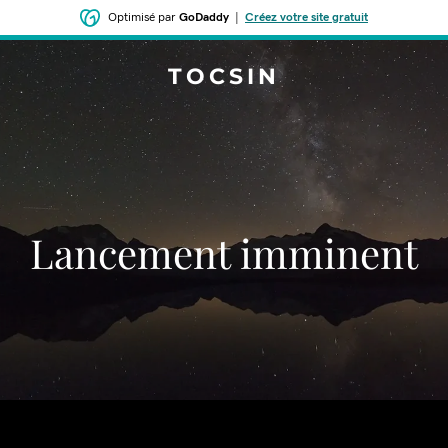
Optimisé par
GoDaddy
|
Créez votre site gratuit
TOCSIN
Lancement imminent